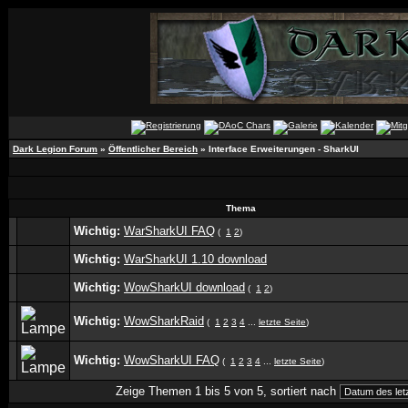
Dark Legion Forum
»
Öffentlicher Bereich
» Interface Erweiterungen - SharkUI
Thema
Wichtig:
WarSharkUI FAQ
(
1
2
)
Wichtig:
WarSharkUI 1.10 download
Wichtig:
WowSharkUI download
(
1
2
)
Wichtig:
WowSharkRaid
(
1
2
3
4
...
letzte Seite
)
Wichtig:
WowSharkUI FAQ
(
1
2
3
4
...
letzte Seite
)
Zeige Themen 1 bis 5 von 5, sortiert nach