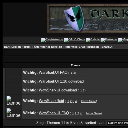
Dark Legion Forum
»
Öffentlicher Bereich
» Interface Erweiterungen - SharkUI
Thema
Wichtig:
WarSharkUI FAQ
(
1
2
)
Wichtig:
WarSharkUI 1.10 download
Wichtig:
WowSharkUI download
(
1
2
)
Wichtig:
WowSharkRaid
(
1
2
3
4
...
letzte Seite
)
Wichtig:
WowSharkUI FAQ
(
1
2
3
4
...
letzte Seite
)
Zeige Themen 1 bis 5 von 5, sortiert nach