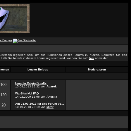
ßerdem registriert sein, um alle Funktionen dieses Forums zu nutzen. Benutzen Sie das
Falls Sie bereits in diesem Forum registriert sind, können Sie sich
hier
anmelden.
hemen
Letzter Beitrag
Moderatoren
Humble Origin Bundle
100
15.08.2013
19:32
von
Adarek
WarSharkUI FAQ
120
14.02.2009
15:06
von
Anesila
Am 01.03.2017 ist das Forum ve...
20
10.10.2018
23:19
von
Mimr