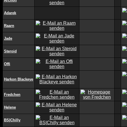
Archon
Adarek
Raarn
Jade
Steroid
Offi
Harkon Blackeye
Fredchen
Helene
BS|Chilly