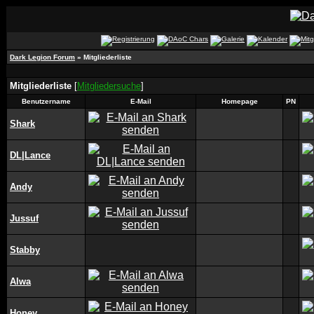
Dark Legion Forum
» Mitgliederliste
Mitgliederliste
[
Mitgliedersuche
]
Benutzername
E-Mail
Homepage
PN
Shark
DL|Lance
Andy
Jussuf
Stabby
Alwa
Honey