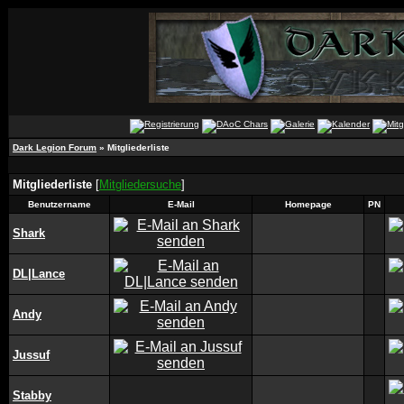
Dark Legion Forum
» Mitgliederliste
Mitgliederliste
[
Mitgliedersuche
]
Benutzername
E-Mail
Homepage
PN
Shark
DL|Lance
Andy
Jussuf
Stabby