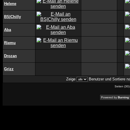
Helene
BS|Chilly
Aba
Riemu
Drozan
Grizz
Zeige
Benutzer und Sortiere 
Seiten (30)
Powered by
Burning 