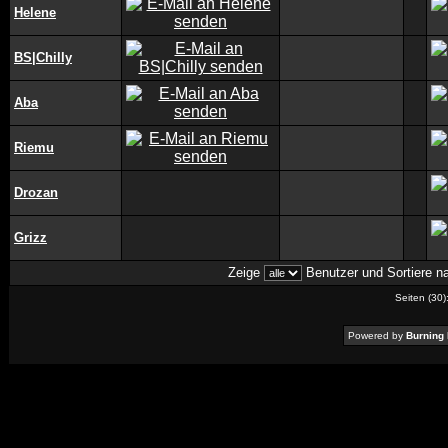
Helene
BS|Chilly
Aba
Riemu
Drozan
Grizz
Zeige
Benutzer und Sortiere 
Seiten (30)
Powered by
Burning 