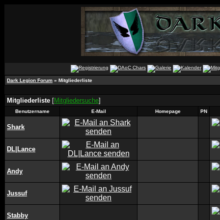
Dark Legion Forum
» Mitgliederliste
Mitgliederliste
[
Mitgliedersuche
]
Benutzername
E-Mail
Homepage
PN
Shark
DL|Lance
Andy
Jussuf
Stabby