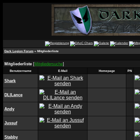
Dark Legion Forum
» Mitgliederliste
Mitgliederliste
[
Mitgliedersuche
]
Benutzername
E-Mail
Homepage
PN
Shark
DL|Lance
Andy
Jussuf
Stabby