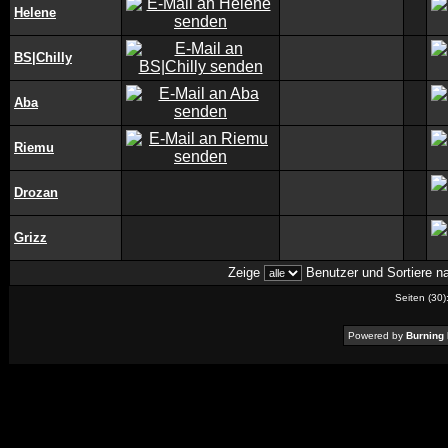
Helene
BS|Chilly
Aba
Riemu
Drozan
Grizz
Zeige
Benutzer und Sortiere 
Seiten (30)
Powered by
Burning 