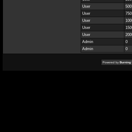
User
500
User
750
User
100
User
150
User
200
Admin
0
Admin
0
Powered by
Burning 