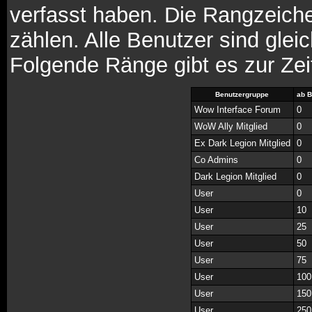
verfasst haben. Die Rangzeiche
zählen. Alle Benutzer sind glei
Folgende Ränge gibt es zur Zei
Benutzergruppe
ab B
Wow Interface Forum
0
WoW Ally Mitglied
0
Ex Dark Legion Mitglied
0
Co Admins
0
Dark Legion Mitglied
0
User
0
User
10
User
25
User
50
User
75
User
100
User
150
User
250