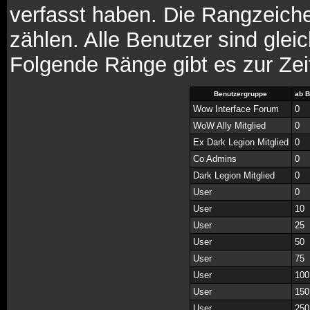
verfasst haben. Die Rangzeiche
zählen. Alle Benutzer sind glei
Folgende Ränge gibt es zur Zei
Benutzergruppe
ab B
Wow Interface Forum
0
WoW Ally Mitglied
0
Ex Dark Legion Mitglied
0
Co Admins
0
Dark Legion Mitglied
0
User
0
User
10
User
25
User
50
User
75
User
100
User
150
User
250