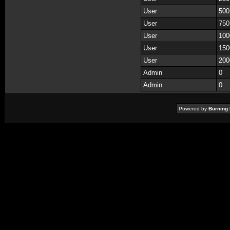
User
500
User
750
User
100
User
150
User
200
Admin
0
Admin
0
Powered by
Burning 