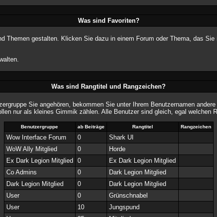
Was sind Favoriten?
 und Themen gestalten. Klicken Sie dazu in einem Forum oder Thema, das Sie i
walten.
Was sind Rangtitel und Rangzeichen?
tzergruppe Sie angehören, bekommen Sie unter Ihrem Benutzernamen andere Ra
ollen nur als kleines Gimmik zählen. Alle Benutzer sind gleich, egal welchen 
Benutzergruppe
ab Beiträge
Rangtitel
Rangzeichen
Wow Interface Forum
0
Shark UI
WoW Ally Mitglied
0
Horde
Ex Dark Legion Mitglied
0
Ex Dark Legion Mitglied
Co Admins
0
Dark Legion Mitglied
Dark Legion Mitglied
0
Dark Legion Mitglied
User
0
Grünschnabel
User
10
Jungspund