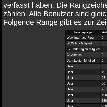
verfasst haben. Die Rangzeiche
zählen. Alle Benutzer sind glei
Folgende Ränge gibt es zur Zei
Benutzergruppe
ab B
Wow Interface Forum
0
WoW Ally Mitglied
0
Ex Dark Legion Mitglied
0
Co Admins
0
Dark Legion Mitglied
0
User
0
User
10
User
25
User
50
User
75
User
100
User
150
User
250