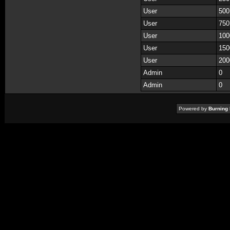
User
500
User
750
User
100
User
150
User
200
Admin
0
Admin
0
Powered by
Burning 