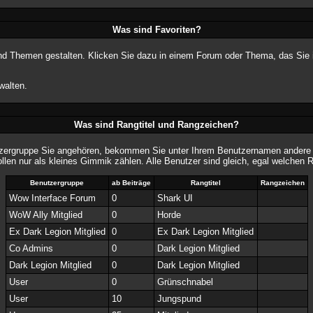
Was sind Favoriten?
 und Themen gestalten. Klicken Sie dazu in einem Forum oder Thema, das Sie i
walten.
Was sind Rangtitel und Rangzeichen?
tzergruppe Sie angehören, bekommen Sie unter Ihrem Benutzernamen andere Ra
ollen nur als kleines Gimmik zählen. Alle Benutzer sind gleich, egal welchen 
Benutzergruppe
ab Beiträge
Rangtitel
Rangzeichen
Wow Interface Forum
0
Shark UI
WoW Ally Mitglied
0
Horde
Ex Dark Legion Mitglied
0
Ex Dark Legion Mitglied
Co Admins
0
Dark Legion Mitglied
Dark Legion Mitglied
0
Dark Legion Mitglied
User
0
Grünschnabel
User
10
Jungspund