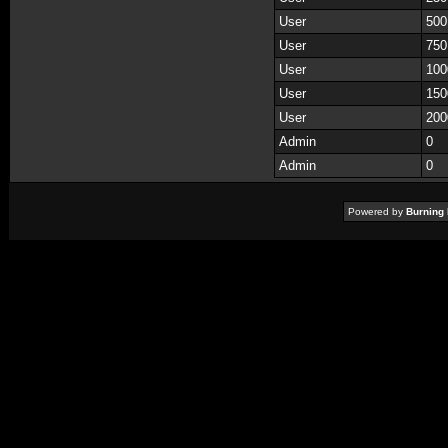
User
500
User
750
User
100
User
150
User
200
Admin
0
Admin
0
Powered by
Burning 