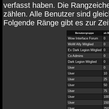
verfasst haben. Die Rangzeiche
zählen. Alle Benutzer sind glei
Folgende Ränge gibt es zur Zei
Benutzergruppe
ab B
Wow Interface Forum
0
WoW Ally Mitglied
0
Ex Dark Legion Mitglied
0
Co Admins
0
Dark Legion Mitglied
0
User
0
User
10
User
25
User
50
User
75
User
100
User
150
User
250