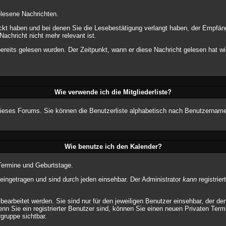
elesene Nachrichten.
ickt haben und bei denen Sie die Lesebestätigung verlangt haben, der Empfän
Nachricht nicht mehr relevant ist.
reits gelesen wurden. Der Zeitpunkt, wann er diese Nachricht gelesen hat w
Wie verwende ich die Mitgliederliste?
er dieses Forums. Sie können die Benutzerliste alphabetisch nach Benutzernam
Wie benutze ich den Kalender?
 Termine und Geburtstage.
ingetragen und sind durch jeden einsehbar. Der Administrator
kann
registrier
earbeitet werden. Sie sind nur für den jeweiligen Benutzer einsehbar, der den
nn Sie ein registrierter Benutzer sind, können Sie einen neuen Privaten Ter
rgruppe sichtbar.