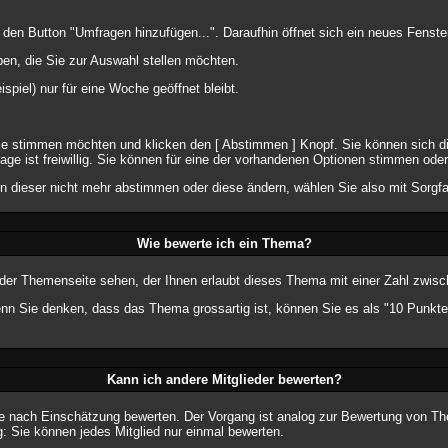
n Button "Umfragen hinzufügen...". Daraufhin öffnet sich ein neues Fenster
en, die Sie zur Auswahl stellen möchten.
spiel) nur für eine Woche geöffnet bleibt.
Sie stimmen möchten und klicken den [ Abstimmen ] Knopf. Sie können sich d
age ist freiwillig. Sie können für eine der vorhandenen Optionen stimmen od
n dieser nicht mehr abstimmen oder diese ändern, wählen Sie also mit Sorgfa
Wie bewerte ich ein Thema?
er Themenseite sehen, der Ihnen erlaubt dieses Thema mit einer Zahl zwisc
wenn Sie denken, dass das Thema grossartig ist, können Sie es als "10 Punkt
Kann ich andere Mitglieder bewerten?
er je nach Einschätzung bewerten. Der Vorgang ist analog zur Bewertung von T
 Sie können jedes Mitglied nur einmal bewerten.