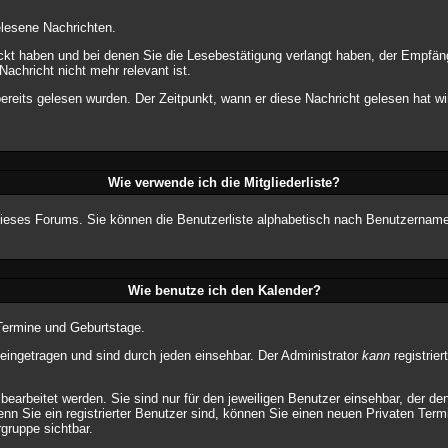
elesene Nachrichten.
ickt haben und bei denen Sie die Lesebestätigung verlangt haben, der Empfän
Nachricht nicht mehr relevant ist.
reits gelesen wurden. Der Zeitpunkt, wann er diese Nachricht gelesen hat w
Wie verwende ich die Mitgliederliste?
er dieses Forums. Sie können die Benutzerliste alphabetisch nach Benutzernam
Wie benutze ich den Kalender?
 Termine und Geburtstage.
ingetragen und sind durch jeden einsehbar. Der Administrator
kann
registrier
earbeitet werden. Sie sind nur für den jeweiligen Benutzer einsehbar, der den
nn Sie ein registrierter Benutzer sind, können Sie einen neuen Privaten Ter
rgruppe sichtbar.