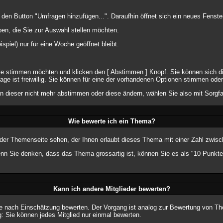
n Button "Umfragen hinzufügen...". Daraufhin öffnet sich ein neues Fenster
en, die Sie zur Auswahl stellen möchten.
spiel) nur für eine Woche geöffnet bleibt.
Sie stimmen möchten und klicken den [ Abstimmen ] Knopf. Sie können sich d
age ist freiwillig. Sie können für eine der vorhandenen Optionen stimmen od
n dieser nicht mehr abstimmen oder diese ändern, wählen Sie also mit Sorgfa
Wie bewerte ich ein Thema?
er Themenseite sehen, der Ihnen erlaubt dieses Thema mit einer Zahl zwisc
wenn Sie denken, dass das Thema grossartig ist, können Sie es als "10 Punkt
Kann ich andere Mitglieder bewerten?
er je nach Einschätzung bewerten. Der Vorgang ist analog zur Bewertung von T
 Sie können jedes Mitglied nur einmal bewerten.