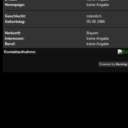
Homepage:
keine Angabe
Geschlecht:
männlich
Geburtstag:
05.09.1986
Herkunft:
Bayern
Interessen:
keine Angabe
Beruf:
keine Angabe
Kontaktaufnahme:
Powered by
Burning 