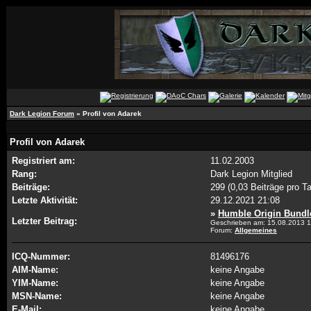
Dark Legion Forum
» Profil von Adarek
Profil von Adarek
Registriert am:
11.02.2003
Rang:
Dark Legion Mitglied
Beiträge:
299 (0,03 Beiträge pro T
Letzte Aktivität:
29.12.2021
21:08
»
Humble Origin Bundl
Letzter Beitrag:
Geschrieben am: 15.08.2013
1
Forum:
Allgemeines
ICQ-Nummer:
81496176
AIM-Name:
keine Angabe
YIM-Name:
keine Angabe
MSN-Name:
keine Angabe
E-Mail:
keine Angabe