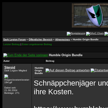
Dark Legion Forum
»
Öffentlicher Bereich
»
Allgemeines
»
Humble Origin Bundle
Letzter Beitrag
|
Erster ungelesener Beitrag
Humble Origin Bundle
Autor
Beitrag
Steroid
Humble
Dark Legion Mitglied
Origin
Bundle
Schnäppchenjäger und
Dabei seit:
ihre Kosten.
21.06.2004
Beiträge: 271