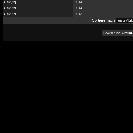
Gast[35]
19:44
Gast[36]
19:44
Gast[37]
19:43
Sortiere nach
Powered by
Burning 