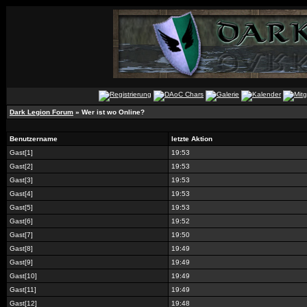
Dark Legion Forum
» Wer ist wo Online?
Benutzername
letzte Aktion
Gast[1]
19:53
Gast[2]
19:53
Gast[3]
19:53
Gast[4]
19:53
Gast[5]
19:53
Gast[6]
19:52
Gast[7]
19:50
Gast[8]
19:49
Gast[9]
19:49
Gast[10]
19:49
Gast[11]
19:49
Gast[12]
19:48